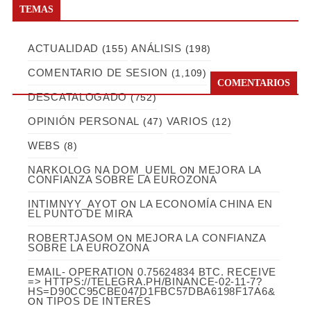
TEMAS
ACTUALIDAD
ANÁLISIS
(155)
(198)
COMENTARIO DE SESION
(1,109)
COMENTARIOS
DESCATALOGADO
(752)
OPINIÓN PERSONAL
VARIOS
(47)
(12)
WEBS
(8)
NARKOLOG NA DOM_UEML
MEJORA LA
ON
CONFIANZA SOBRE LA EUROZONA
INTIMNYY_AYOT
LA ECONOMÍA CHINA EN
ON
EL PUNTO DE MIRA
ROBERTJASOM
MEJORA LA CONFIANZA
ON
SOBRE LA EUROZONA
EMAIL- OPERATION 0.75624834 BTC. RECEIVE
=> HTTPS://TELEGRA.PH/BINANCE-02-11-7?
HS=D90CC95CBE047D1FBC57DBA6198F17A6&
TIPOS DE INTERÉS
ON