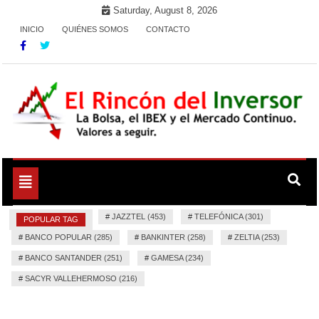
Skip
Saturday, August 8, 2026
to
INICIO
QUIÉNES SOMOS
CONTACTO
content
La Bolsa, el IBEX y el Mercado Continuo. Valores para
El Rincón del Inversor
seguir.
Toggle
navigation
#
JAZZTEL (453)
#
TELEFÓNICA (301)
POPULAR TAG
#
BANCO POPULAR (285)
#
BANKINTER (258)
#
ZELTIA (253)
#
BANCO SANTANDER (251)
#
GAMESA (234)
#
SACYR VALLEHERMOSO (216)