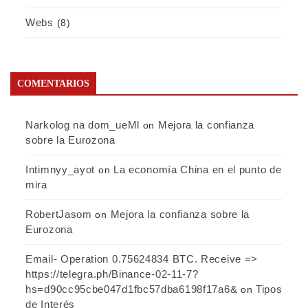
Webs
(8)
COMENTARIOS
Narkolog na dom_ueMl
Mejora la confianza
on
sobre la Eurozona
Intimnyy_ayot
La economía China en el punto de
on
mira
RobertJasom
Mejora la confianza sobre la
on
Eurozona
Email- Operation 0.75624834 BTC. Receive =>
https://telegra.ph/Binance-02-11-7?
hs=d90cc95cbe047d1fbc57dba6198f17a6&
Tipos
on
de Interés