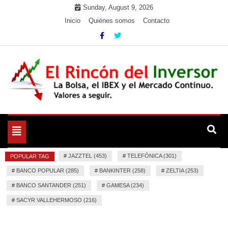
Skip
Sunday, August 9, 2026
to
Inicio
Quiénes somos
Contacto
content
La Bolsa, el IBEX y el Mercado Continuo. Valores para
El Rincón del Inversor
seguir.
Toggle
navigation
#
JAZZTEL (453)
#
TELEFÓNICA (301)
POPULAR TAG
#
BANCO POPULAR (285)
#
BANKINTER (258)
#
ZELTIA (253)
#
BANCO SANTANDER (251)
#
GAMESA (234)
#
SACYR VALLEHERMOSO (216)