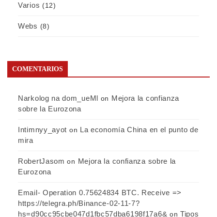
Varios
(12)
Webs
(8)
COMENTARIOS
Narkolog na dom_ueMl
Mejora la confianza
on
sobre la Eurozona
Intimnyy_ayot
La economía China en el punto de
on
mira
RobertJasom
Mejora la confianza sobre la
on
Eurozona
Email- Operation 0.75624834 BTC. Receive =>
https://telegra.ph/Binance-02-11-7?
hs=d90cc95cbe047d1fbc57dba6198f17a6&
Tipos
on