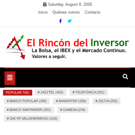
Skip
Saturday, August 8, 2026
to
Inicio
Quiénes somos
Contacto
content
La Bolsa, el IBEX y el Mercado Continuo. Valores para
El Rincón del Inversor
seguir.
Toggle
navigation
#
JAZZTEL (453)
#
TELEFÓNICA (301)
POPULAR TAG
#
BANCO POPULAR (285)
#
BANKINTER (258)
#
ZELTIA (253)
#
BANCO SANTANDER (251)
#
GAMESA (234)
#
SACYR VALLEHERMOSO (216)