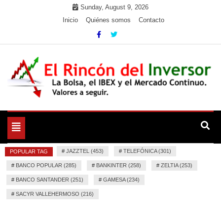
Skip
Sunday, August 9, 2026
to
Inicio
Quiénes somos
Contacto
content
La Bolsa, el IBEX y el Mercado Continuo. Valores para
El Rincón del Inversor
seguir.
Toggle
navigation
#
JAZZTEL (453)
#
TELEFÓNICA (301)
POPULAR TAG
#
BANCO POPULAR (285)
#
BANKINTER (258)
#
ZELTIA (253)
#
BANCO SANTANDER (251)
#
GAMESA (234)
#
SACYR VALLEHERMOSO (216)