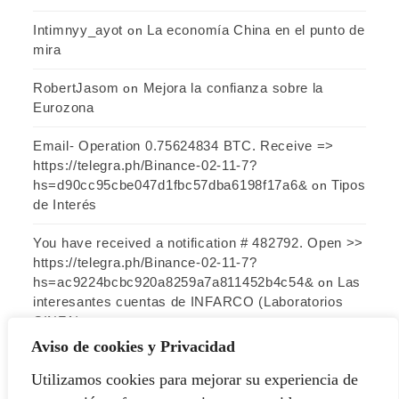
Intimnyy_ayot
La economía China en el punto de
on
mira
RobertJasom
Mejora la confianza sobre la
on
Eurozona
Email- Operation 0.75624834 BTC. Receive =>
https://telegra.ph/Binance-02-11-7?
hs=d90cc95cbe047d1fbc57dba6198f17a6&
Tipos
on
de Interés
You have received a notification # 482792. Open >>
https://telegra.ph/Binance-02-11-7?
hs=ac9224bcbc920a8259a7a811452b4c54&
Las
on
interesantes cuentas de INFARCO (Laboratorios
CINFA)
Aviso de cookies y Privacidad
Utilizamos cookies para mejorar su experiencia de