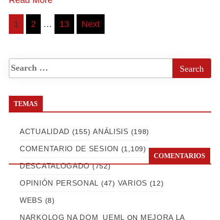
Posts
1
2
…
13
Next
pagination
TEMAS
ACTUALIDAD
ANÁLISIS
(155)
(198)
COMENTARIO DE SESION
(1,109)
COMENTARIOS
DESCATALOGADO
(752)
OPINIÓN PERSONAL
VARIOS
(47)
(12)
WEBS
(8)
NARKOLOG NA DOM_UEML
MEJORA LA
ON