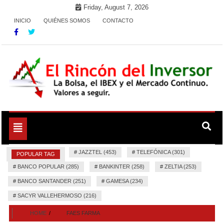
Skip
Friday, August 7, 2026
to
INICIO
QUIÉNES SOMOS
CONTACTO
content
La Bolsa, el IBEX y el Mercado Continuo. Valores para
El Rincón del Inversor
seguir.
Toggle
navigation
#
JAZZTEL (453)
#
TELEFÓNICA (301)
POPULAR TAG
#
BANCO POPULAR (285)
#
BANKINTER (258)
#
ZELTIA (253)
#
BANCO SANTANDER (251)
#
GAMESA (234)
#
SACYR VALLEHERMOSO (216)
HOME
FAES FARMA