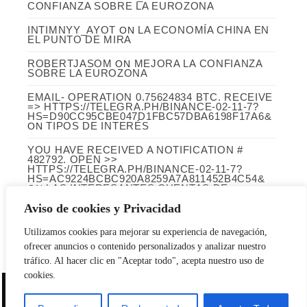
CONFIANZA SOBRE LA EUROZONA
INTIMNYY_AYOT
LA ECONOMÍA CHINA EN
ON
EL PUNTO DE MIRA
ROBERTJASOM
MEJORA LA CONFIANZA
ON
SOBRE LA EUROZONA
EMAIL- OPERATION 0.75624834 BTC. RECEIVE
=> HTTPS://TELEGRA.PH/BINANCE-02-11-7?
HS=D90CC95CBE047D1FBC57DBA6198F17A6&
TIPOS DE INTERÉS
ON
YOU HAVE RECEIVED A NOTIFICATION #
482792. OPEN >>
HTTPS://TELEGRA.PH/BINANCE-02-11-7?
HS=AC9224BCBC920A8259A7A811452B4C54&
LAS INTERESANTES CUENTAS DE
ON
INFARCO (LABORATORIOS CINFA)
Aviso de cookies y Privacidad
ARCHIVO
Utilizamos cookies para mejorar su experiencia de navegación,
Archivo
ofrecer anuncios o contenido personalizados y analizar nuestro
tráfico. Al hacer clic en "Aceptar todo", acepta nuestro uso de
cookies.
El Rincon del Inversor | Blog en memoria de Javier