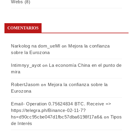
Webs
(8)
COMENTARIOS
Narkolog na dom_ueMl
Mejora la confianza
on
sobre la Eurozona
Intimnyy_ayot
La economía China en el punto de
on
mira
RobertJasom
Mejora la confianza sobre la
on
Eurozona
Email- Operation 0.75624834 BTC. Receive =>
https://telegra.ph/Binance-02-11-7?
hs=d90cc95cbe047d1fbc57dba6198f17a6&
Tipos
on
de Interés