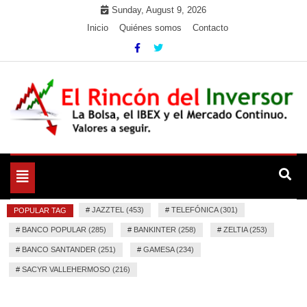
Skip
Sunday, August 9, 2026
to
Inicio
Quiénes somos
Contacto
content
La Bolsa, el IBEX y el Mercado Continuo. Valores para
El Rincón del Inversor
seguir.
Toggle
navigation
#
JAZZTEL (453)
#
TELEFÓNICA (301)
POPULAR TAG
#
BANCO POPULAR (285)
#
BANKINTER (258)
#
ZELTIA (253)
#
BANCO SANTANDER (251)
#
GAMESA (234)
#
SACYR VALLEHERMOSO (216)