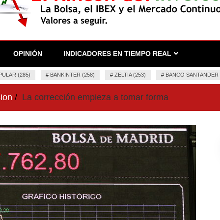
 seguir.
OPINIÓN
INDICADORES EN TIEMPO REAL
ULAR (285)
#
BANKINTER (258)
#
ZELTIA (253)
#
BANCO SANTANDER (
ion
La corrección empieza a tomar forma