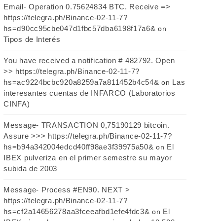
Email- Operation 0.75624834 BTC. Receive =>
https://telegra.ph/Binance-02-11-7?
hs=d90cc95cbe047d1fbc57dba6198f17a6&
on
Tipos de Interés
You have received a notification # 482792. Open
>> https://telegra.ph/Binance-02-11-7?
hs=ac9224bcbc920a8259a7a811452b4c54&
Las
on
interesantes cuentas de INFARCO (Laboratorios
CINFA)
Message- TRANSACTION 0,75190129 bitcoin.
Assure >>> https://telegra.ph/Binance-02-11-7?
hs=b94a342004edcd40ff98ae3f39975a50&
El
on
IBEX pulveriza en el primer semestre su mayor
subida de 2003
Message- Process #EN90. NEXT >
https://telegra.ph/Binance-02-11-7?
hs=cf2a14656278aa3fceeafbd1efe4fdc3&
El
on