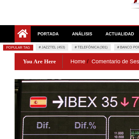
La Bolsa, el IBEX y el Mercado Continuo. Valores para
El Rincón del Inversor
PORTADA
ANÁLISIS
ACTUALIDAD
#
JAZZTEL (453)
#
TELEFÓNICA (301)
#
BANCO POP
POPULAR TAG
You Are Here
Home
Comentario de Ses