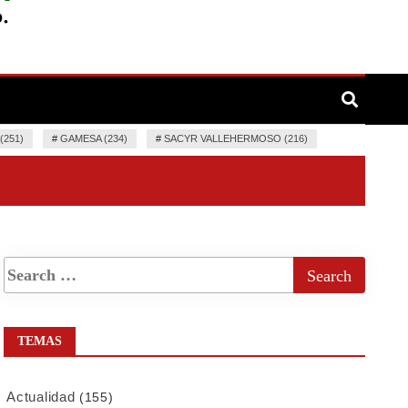
251)
#
GAMESA (234)
#
SACYR VALLEHERMOSO (216)
TEMAS
Actualidad
(155)