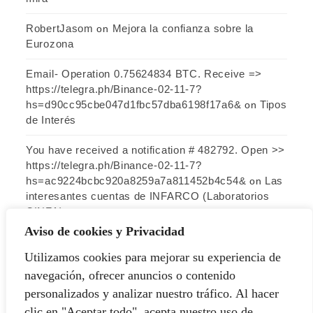
RobertJasom
Mejora la confianza sobre la
on
Eurozona
Email- Operation 0.75624834 BTC. Receive =>
https://telegra.ph/Binance-02-11-7?
hs=d90cc95cbe047d1fbc57dba6198f17a6&
Tipos
on
de Interés
You have received a notification # 482792. Open >>
https://telegra.ph/Binance-02-11-7?
hs=ac9224bcbc920a8259a7a811452b4c54&
Las
on
interesantes cuentas de INFARCO (Laboratorios
CINFA)
Aviso de cookies y Privacidad
Utilizamos cookies para mejorar su experiencia de
ARCHIVO
navegación, ofrecer anuncios o contenido
personalizados y analizar nuestro tráfico. Al hacer
Archivo
clic en "Aceptar todo", acepta nuestro uso de