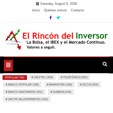
Skip
Saturday, August 8, 2026
to
Inicio
Quiénes somos
Contacto
content
La Bolsa, el IBEX y el Mercado Continuo. Valores para
El Rincón del Inversor
seguir.
Toggle
navigation
#
JAZZTEL (453)
#
TELEFÓNICA (301)
POPULAR TAG
#
BANCO POPULAR (285)
#
BANKINTER (258)
#
ZELTIA (253)
#
BANCO SANTANDER (251)
#
GAMESA (234)
#
SACYR VALLEHERMOSO (216)