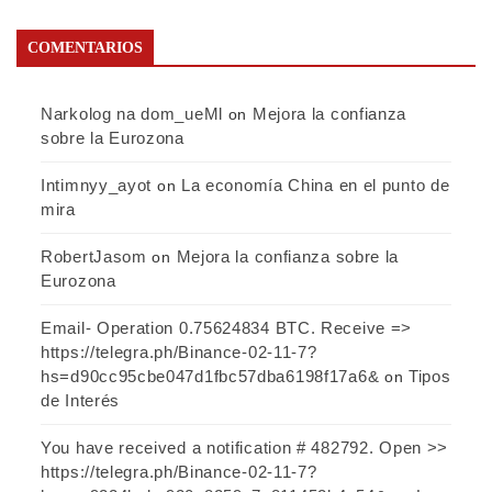
COMENTARIOS
Narkolog na dom_ueMl
Mejora la confianza
on
sobre la Eurozona
Intimnyy_ayot
La economía China en el punto de
on
mira
RobertJasom
Mejora la confianza sobre la
on
Eurozona
Email- Operation 0.75624834 BTC. Receive =>
https://telegra.ph/Binance-02-11-7?
hs=d90cc95cbe047d1fbc57dba6198f17a6&
Tipos
on
de Interés
You have received a notification # 482792. Open >>
https://telegra.ph/Binance-02-11-7?