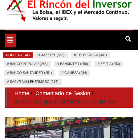
La Bolsa, el IBEX y el Mercado Continuo. Valores para
El Rincón del Inversor
seguir.
Toggle
navigation
#
JAZZTEL (453)
#
TELEFÓNICA (301)
POPULAR TAG
#
BANCO POPULAR (285)
#
BANKINTER (258)
#
ZELTIA (253)
#
BANCO SANTANDER (251)
#
GAMESA (234)
#
SACYR VALLEHERMOSO (216)
Home
Comentario de Sesion
El mercado queda al borde de los 10.000