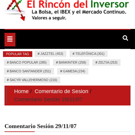
La Bolsa, el IBEX y el Mercado Continuo. Valores para
El Rincón del Inversor
seguir.
Toggle
navigation
#
JAZZTEL (453)
#
TELEFÓNICA (301)
POPULAR TAG
#
BANCO POPULAR (285)
#
BANKINTER (258)
#
ZELTIA (253)
#
BANCO SANTANDER (251)
#
GAMESA (234)
#
SACYR VALLEHERMOSO (216)
Home
Comentario de Sesion
Comentario Sesión 29/11/07
Comentario Sesión 29/11/07