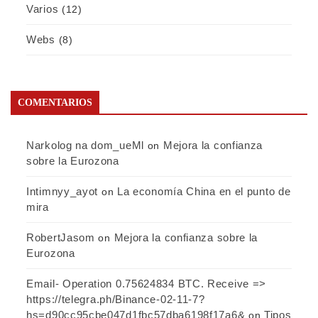
Varios
(12)
Webs
(8)
COMENTARIOS
Narkolog na dom_ueMl
Mejora la confianza
on
sobre la Eurozona
Intimnyy_ayot
La economía China en el punto de
on
mira
RobertJasom
Mejora la confianza sobre la
on
Eurozona
Email- Operation 0.75624834 BTC. Receive =>
https://telegra.ph/Binance-02-11-7?
hs=d90cc95cbe047d1fbc57dba6198f17a6&
Tipos
on