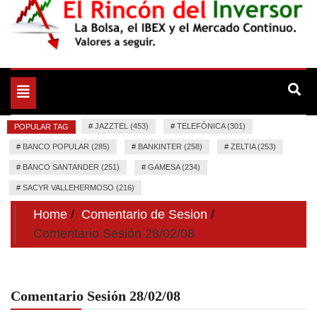
La Bolsa, el IBEX y el Mercado Continuo. Valores para
El Rincón del Inversor
seguir.
Toggle
navigation
#
JAZZTEL (453)
#
TELEFÓNICA (301)
POPULAR TAG
#
BANCO POPULAR (285)
#
BANKINTER (258)
#
ZELTIA (253)
#
BANCO SANTANDER (251)
#
GAMESA (234)
#
SACYR VALLEHERMOSO (216)
Home
Comentario de Sesion
Comentario Sesión 28/02/08
Comentario Sesión 28/02/08