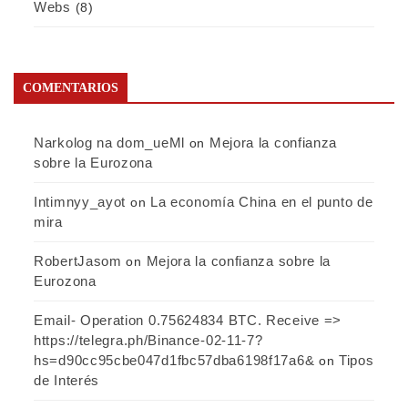
Webs
(8)
COMENTARIOS
Narkolog na dom_ueMl
Mejora la confianza
on
sobre la Eurozona
Intimnyy_ayot
La economía China en el punto de
on
mira
RobertJasom
Mejora la confianza sobre la
on
Eurozona
Email- Operation 0.75624834 BTC. Receive =>
https://telegra.ph/Binance-02-11-7?
hs=d90cc95cbe047d1fbc57dba6198f17a6&
Tipos
on
de Interés