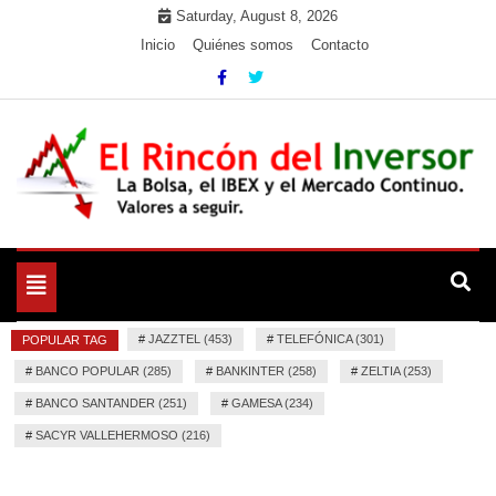
Skip
Saturday, August 8, 2026
to
Inicio
Quiénes somos
Contacto
content
La Bolsa, el IBEX y el Mercado Continuo. Valores para
El Rincón del Inversor
seguir.
Toggle
navigation
#
JAZZTEL (453)
#
TELEFÓNICA (301)
POPULAR TAG
#
BANCO POPULAR (285)
#
BANKINTER (258)
#
ZELTIA (253)
#
BANCO SANTANDER (251)
#
GAMESA (234)
#
SACYR VALLEHERMOSO (216)