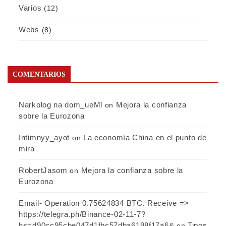
Varios
(12)
Webs
(8)
COMENTARIOS
Narkolog na dom_ueMl
Mejora la confianza
on
sobre la Eurozona
Intimnyy_ayot
La economía China en el punto de
on
mira
RobertJasom
Mejora la confianza sobre la
on
Eurozona
Email- Operation 0.75624834 BTC. Receive =>
https://telegra.ph/Binance-02-11-7?
hs=d90cc95cbe047d1fbc57dba6198f17a6&
Tipos
on