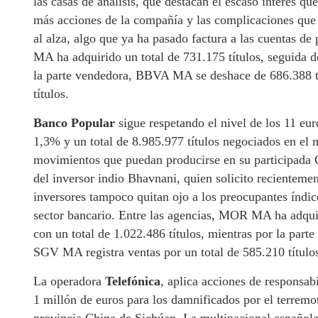
las casas de análisis, que destacan el escaso interés 
más acciones de la compañía y las complicaciones que t
al alza, algo que ya ha pasado factura a las cuentas de
MA ha adquirido un total de 731.175 títulos, seguida 
la parte vendedora, BBVA MA se deshace de 686.388 t
títulos.
Banco Popular
sigue respetando el nivel de los 11 eur
1,3% y un total de 8.985.977 títulos negociados en el 
movimientos que puedan producirse en su participada C
del inversor indio Bhavnani, quien solicito recienteme
inversores tampoco quitan ojo a los preocupantes índi
sector bancario. Entre las agencias, MOR MA ha adqui
con un total de 1.022.486 títulos, mientras por la par
SGV MA registra ventas por un total de 585.210 título
La operadora
Telefónica
, aplica acciones de responsab
1 millón de euros para los damnificados por el terremot