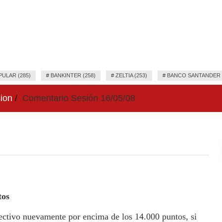
ULAR (285)
#
BANKINTER (258)
#
ZELTIA (253)
#
BANCO SANTANDER (
ion
Comentario Sesión 16/05/08
tos
ectivo nuevamente por encima de los 14.000 puntos, si