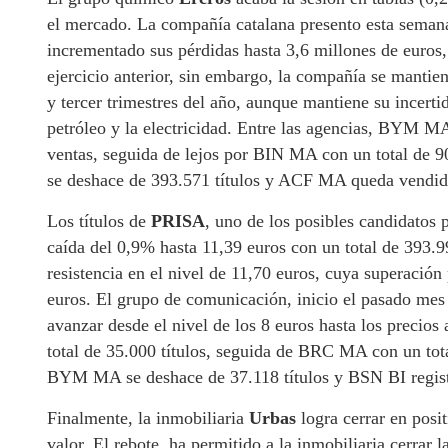
el mercado. La compañía catalana presento esta semana 
incrementado sus pérdidas hasta 3,6 millones de euros
ejercicio anterior, sin embargo, la compañía se mantie
y tercer trimestres del año, aunque mantiene su incerti
petróleo y la electricidad. Entre las agencias, BYM MA 
ventas, seguida de lejos por BIN MA con un total de 
se deshace de 393.571 títulos y ACF MA queda vendida 
Los títulos de
PRISA
, uno de los posibles candidatos 
caída del 0,9% hasta 11,39 euros con un total de 393.
resistencia en el nivel de 11,70 euros, cuya superación 
euros. El grupo de comunicación, inicio el pasado mes
avanzar desde el nivel de los 8 euros hasta los precio
total de 35.000 títulos, seguida de BRC MA con un tota
BYM MA se deshace de 37.118 títulos y BSN BI registra
Finalmente, la inmobiliaria
Urbas
logra cerrar en posit
valor. El rebote, ha permitido a la inmobiliaria cerrar