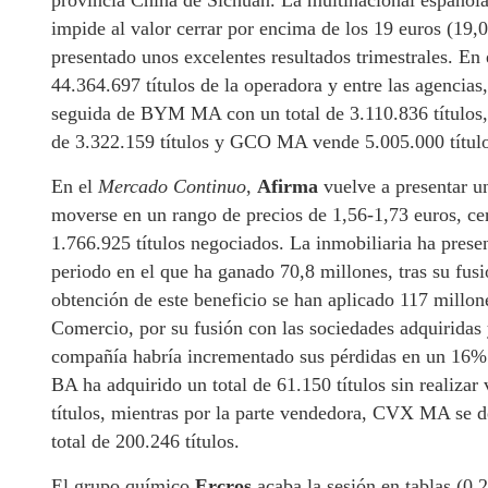
provincia China de Sichúan. La multinacional española
impide al valor cerrar por encima de los 19 euros (19,
presentado unos excelentes resultados trimestrales. En
44.364.697 títulos de la operadora y entre las agencia
seguida de BYM MA con un total de 3.110.836 títulos,
de 3.322.159 títulos y GCO MA vende 5.005.000 título
En el
Mercado Continuo
,
Afirma
vuelve a presentar un 
moverse en un rango de precios de 1,56-1,73 euros, ce
1.766.925 títulos negociados. La inmobiliaria ha presen
periodo en el que ha ganado 70,8 millones, tras su fus
obtención de este beneficio se han aplicado 117 millon
Comercio, por su fusión con las sociedades adquiridas y 
compañía habría incrementado sus pérdidas en un 16% h
BA ha adquirido un total de 61.150 títulos sin realiza
títulos, mientras por la parte vendedora, CVX MA se d
total de 200.246 títulos.
El grupo químico
Ercros
acaba la sesión en tablas (0,