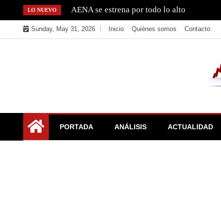
Skip
AENA se estrena por todo lo alto
LO NUEVO
to
Sunday, May 31, 2026
Inicio
Quiénes somos
Contacto
content
La Bolsa, el IBEX y el Mercado Continuo. Valores para
El Rincón del Inversor
PORTADA
ANÁLISIS
ACTUALIDAD