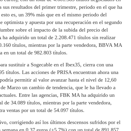
sus resultados del primer trimestre, periodo en el que ha
, esto es, un 39% más que en el mismo periodo del
ne optimista y apuesta por una recuperación en el segundo
dumbre sobre el impacto de la subida del precio del
ha adquirido un total de 2.208.471 títulos sin realizar
90.160 títulos, mientras por la parte vendedora, BBVA MA
en un total de 982.803 títulos.
para sustituir a Sogecable en el Ibex35, cierra con una
995 títulos. Las acciones de PRISA encuentran ahora una
podría permitir al valor avanzar hasta el nivel de 12,60
 de Marzo un cambio de tendencia, que le ha llevado a
s actuales. Entre las agencias, FBK MA ha adquirido un
l de 34.089 títulos, mientras por la parte vendedora,
 ventas por un total de 54.097 títulos.
ivo, corrigiendo así los últimos descensos sufridos por el
 la semana en 0,37 euros (+5,7%) con un total de 891.857