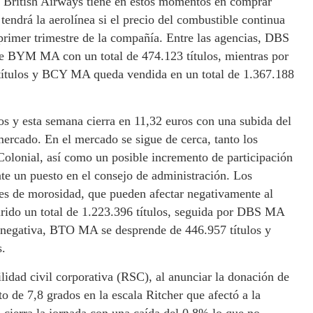
que British Airways tiene en estos momentos en comprar
endrá la aerolínea si el precio del combustible continua
 primer trimestre de la compañía. Entre las agencias, DBS
de BYM MA con un total de 474.123 títulos, mientras por
ítulos y BCY MA queda vendida en un total de 1.367.188
os y esta semana cierra en 11,32 euros con una subida del
mercado. En el mercado se sigue de cerca, tanto los
olonial, así como un posible incremento de participación
nte un puesto en el consejo de administración. Los
ces de morosidad, que pueden afectar negativamente al
rido un total de 1.223.396 títulos, seguida por DBS MA
te negativa, BTO MA se desprende de 446.957 títulos y
s.
ilidad civil corporativa (RSC), al anunciar la donación de
o de 7,8 grados en la escala Ritcher que afectó a la