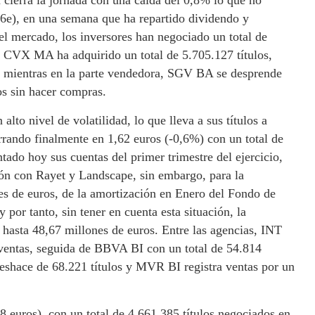
 cierra la jornada con una caída del 0,8% lo que no
06e), en una semana que ha repartido dividendo y
 el mercado, los inversores han negociado un total de
s, CVX MA ha adquirido un total de 5.705.127 títulos,
 mientras en la parte vendedora, SGV BA se desprende
s sin hacer compras.
alto nivel de volatilidad, lo que lleva a sus títulos a
rrando finalmente en 1,62 euros (-0,6%) con un total de
tado hoy sus cuentas del primer trimestre del ejercicio,
ión con Rayet y Landscape, sin embargo, para la
es de euros, de la amortización en Enero del Fondo de
por tanto, sin tener en cuenta esta situación, la
asta 48,67 millones de euros. Entre las agencias, INT
r ventas, seguida de BBVA BI con un total de 54.814
eshace de 68.221 títulos y MVR BI registra ventas por un
28 euros), con un total de 4.661.385 títulos negociados en