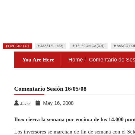
#
JAZZTEL (453)
#
TELEFÓNICA (301)
#
BANCO POP
POPULAR TAG
You Are Here
Home
Comentario de Ses
Comentario Sesión 16/05/08
May 16, 2008
Javier
Ibex cierra la semana por encima de los 14.000 pun
Los inversores se marchan de fin de semana con el Sel