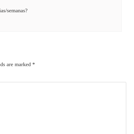
ias/semanas?
lds are marked
*