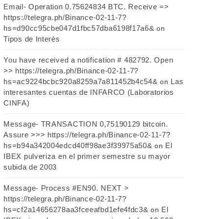
Email- Operation 0.75624834 BTC. Receive =>
https://telegra.ph/Binance-02-11-7?
hs=d90cc95cbe047d1fbc57dba6198f17a6&
on
Tipos de Interés
You have received a notification # 482792. Open
>> https://telegra.ph/Binance-02-11-7?
hs=ac9224bcbc920a8259a7a811452b4c54&
Las
on
interesantes cuentas de INFARCO (Laboratorios
CINFA)
Message- TRANSACTION 0,75190129 bitcoin.
Assure >>> https://telegra.ph/Binance-02-11-7?
hs=b94a342004edcd40ff98ae3f39975a50&
El
on
IBEX pulveriza en el primer semestre su mayor
subida de 2003
Message- Process #EN90. NEXT >
https://telegra.ph/Binance-02-11-7?
hs=cf2a14656278aa3fceeafbd1efe4fdc3&
El
on