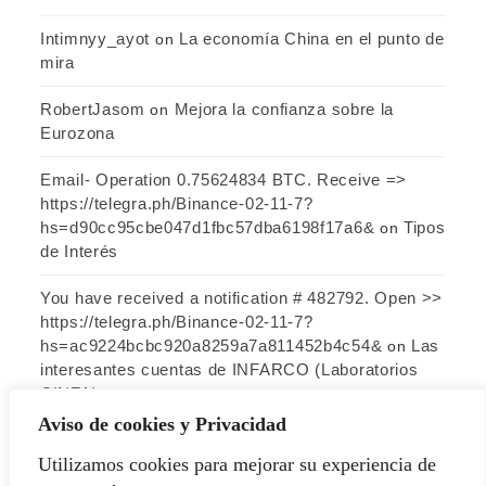
Intimnyy_ayot
La economía China en el punto de
on
mira
RobertJasom
Mejora la confianza sobre la
on
Eurozona
Email- Operation 0.75624834 BTC. Receive =>
https://telegra.ph/Binance-02-11-7?
hs=d90cc95cbe047d1fbc57dba6198f17a6&
Tipos
on
de Interés
You have received a notification # 482792. Open >>
https://telegra.ph/Binance-02-11-7?
hs=ac9224bcbc920a8259a7a811452b4c54&
Las
on
interesantes cuentas de INFARCO (Laboratorios
CINFA)
Aviso de cookies y Privacidad
Utilizamos cookies para mejorar su experiencia de