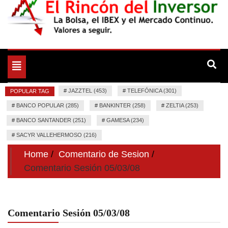
La Bolsa, el IBEX y el Mercado Continuo. Valores para
El Rincón del Inversor
seguir.
Toggle
navigation
#
JAZZTEL (453)
#
TELEFÓNICA (301)
POPULAR TAG
#
BANCO POPULAR (285)
#
BANKINTER (258)
#
ZELTIA (253)
#
BANCO SANTANDER (251)
#
GAMESA (234)
#
SACYR VALLEHERMOSO (216)
Home
Comentario de Sesion
Comentario Sesión 05/03/08
Comentario Sesión 05/03/08