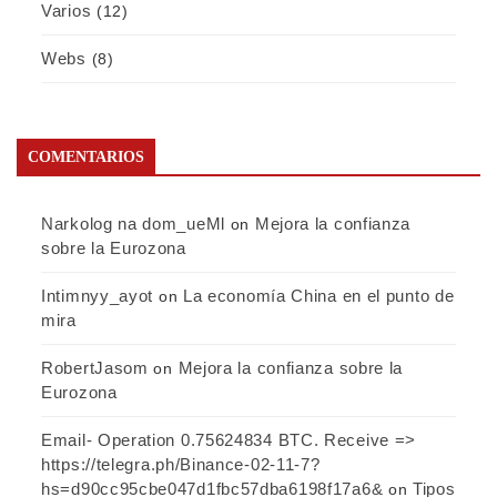
Varios
(12)
Webs
(8)
COMENTARIOS
Narkolog na dom_ueMl
Mejora la confianza
on
sobre la Eurozona
Intimnyy_ayot
La economía China en el punto de
on
mira
RobertJasom
Mejora la confianza sobre la
on
Eurozona
Email- Operation 0.75624834 BTC. Receive =>
https://telegra.ph/Binance-02-11-7?
hs=d90cc95cbe047d1fbc57dba6198f17a6&
Tipos
on