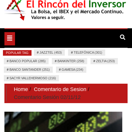
La Bolsa, el IBEX y el Mercado Continuo. Valores para
El Rincón del Inversor
seguir.
Toggle
navigation
#
JAZZTEL (453)
#
TELEFÓNICA (301)
POPULAR TAG
#
BANCO POPULAR (285)
#
BANKINTER (258)
#
ZELTIA (253)
#
BANCO SANTANDER (251)
#
GAMESA (234)
#
SACYR VALLEHERMOSO (216)
Home
Comentario de Sesion
Comentario Sesión 02/11/12