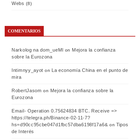
Webs
(8)
COMENTARIOS
Narkolog na dom_ueMl
Mejora la confianza
on
sobre la Eurozona
Intimnyy_ayot
La economía China en el punto de
on
mira
RobertJasom
Mejora la confianza sobre la
on
Eurozona
Email- Operation 0.75624834 BTC. Receive =>
https://telegra.ph/Binance-02-11-7?
hs=d90cc95cbe047d1fbc57dba6198f17a6&
Tipos
on
de Interés