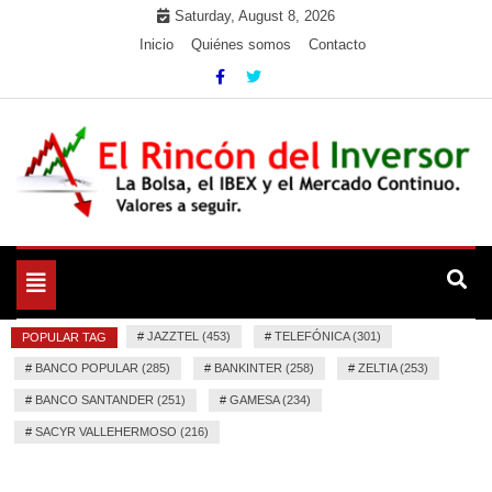
Skip
Saturday, August 8, 2026
to
Inicio
Quiénes somos
Contacto
content
La Bolsa, el IBEX y el Mercado Continuo. Valores para
El Rincón del Inversor
seguir.
Toggle
navigation
#
JAZZTEL (453)
#
TELEFÓNICA (301)
POPULAR TAG
#
BANCO POPULAR (285)
#
BANKINTER (258)
#
ZELTIA (253)
#
BANCO SANTANDER (251)
#
GAMESA (234)
#
SACYR VALLEHERMOSO (216)