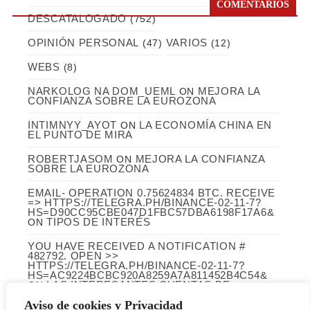
COMENTARIOS
DESCATALOGADO
(752)
OPINIÓN PERSONAL
VARIOS
(47)
(12)
WEBS
(8)
NARKOLOG NA DOM_UEML
MEJORA LA
ON
CONFIANZA SOBRE LA EUROZONA
INTIMNYY_AYOT
LA ECONOMÍA CHINA EN
ON
EL PUNTO DE MIRA
ROBERTJASOM
MEJORA LA CONFIANZA
ON
SOBRE LA EUROZONA
EMAIL- OPERATION 0.75624834 BTC. RECEIVE
=> HTTPS://TELEGRA.PH/BINANCE-02-11-7?
HS=D90CC95CBE047D1FBC57DBA6198F17A6&
TIPOS DE INTERÉS
ON
YOU HAVE RECEIVED A NOTIFICATION #
482792. OPEN >>
HTTPS://TELEGRA.PH/BINANCE-02-11-7?
HS=AC9224BCBC920A8259A7A811452B4C54&
LAS INTERESANTES CUENTAS DE
ON
INFARCO (LABORATORIOS CINFA)
Aviso de cookies y Privacidad