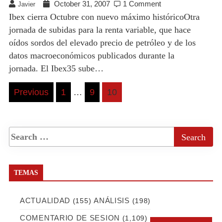
October 31, 2007
1 Comment
Javier
Ibex cierra Octubre con nuevo máximo históricoOtra
jornada de subidas para la renta variable, que hace
oídos sordos del elevado precio de petróleo y de los
datos macroeconómicos publicados durante la
jornada. El Ibex35 sube…
Posts
Previous
1
…
9
10
pagination
TEMAS
ACTUALIDAD
ANÁLISIS
(155)
(198)
COMENTARIO DE SESION
(1,109)