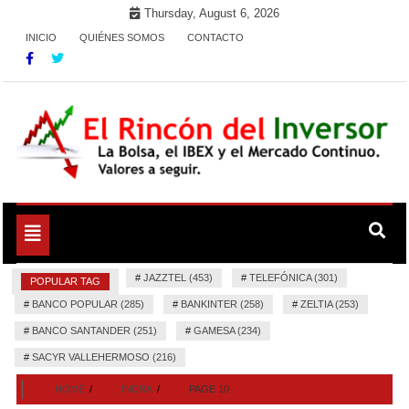
Skip
Thursday, August 6, 2026
to
INICIO
QUIÉNES SOMOS
CONTACTO
content
La Bolsa, el IBEX y el Mercado Continuo. Valores para
El Rincón del Inversor
seguir.
Toggle
navigation
#
JAZZTEL (453)
#
TELEFÓNICA (301)
POPULAR TAG
#
BANCO POPULAR (285)
#
BANKINTER (258)
#
ZELTIA (253)
#
BANCO SANTANDER (251)
#
GAMESA (234)
#
SACYR VALLEHERMOSO (216)
HOME
INDRA
PAGE 10