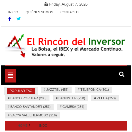
Skip
Friday, August 7, 2026
to
INICIO
QUIÉNES SOMOS
CONTACTO
content
La Bolsa, el IBEX y el Mercado Continuo. Valores para
El Rincón del Inversor
seguir.
Toggle
navigation
#
JAZZTEL (453)
#
TELEFÓNICA (301)
POPULAR TAG
#
BANCO POPULAR (285)
#
BANKINTER (258)
#
ZELTIA (253)
#
BANCO SANTANDER (251)
#
GAMESA (234)
#
SACYR VALLEHERMOSO (216)
HOME
INDO