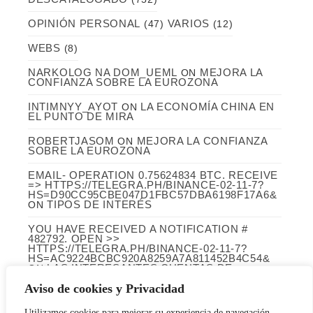
OPINIÓN PERSONAL
VARIOS
(47)
(12)
WEBS
(8)
NARKOLOG NA DOM_UEML
MEJORA LA
ON
CONFIANZA SOBRE LA EUROZONA
INTIMNYY_AYOT
LA ECONOMÍA CHINA EN
ON
EL PUNTO DE MIRA
ROBERTJASOM
MEJORA LA CONFIANZA
ON
SOBRE LA EUROZONA
EMAIL- OPERATION 0.75624834 BTC. RECEIVE
=> HTTPS://TELEGRA.PH/BINANCE-02-11-7?
HS=D90CC95CBE047D1FBC57DBA6198F17A6&
TIPOS DE INTERÉS
ON
YOU HAVE RECEIVED A NOTIFICATION #
482792. OPEN >>
HTTPS://TELEGRA.PH/BINANCE-02-11-7?
HS=AC9224BCBC920A8259A7A811452B4C54&
LAS INTERESANTES CUENTAS DE
ON
INFARCO (LABORATORIOS CINFA)
Aviso de cookies y Privacidad
ARCHIVO
Utilizamos cookies para mejorar su experiencia de navegación,