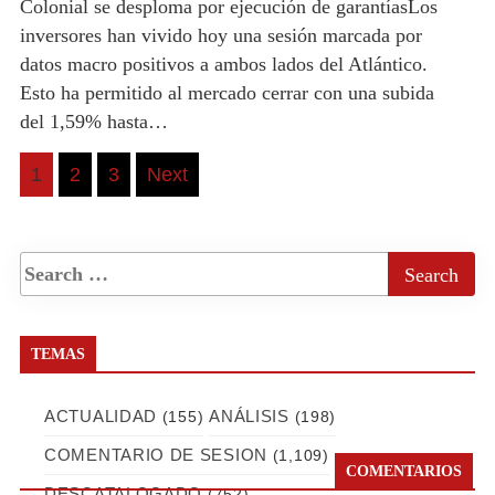
Colonial se desploma por ejecución de garantíasLos
inversores han vivido hoy una sesión marcada por
datos macro positivos a ambos lados del Atlántico.
Esto ha permitido al mercado cerrar con una subida
del 1,59% hasta…
Posts
1
2
3
Next
pagination
TEMAS
ACTUALIDAD
ANÁLISIS
(155)
(198)
COMENTARIO DE SESION
(1,109)
COMENTARIOS
DESCATALOGADO
(752)