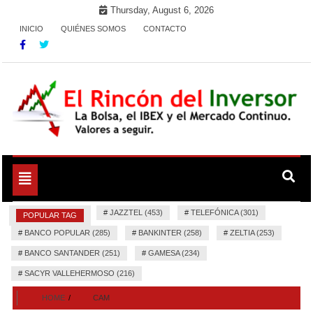
Skip
Thursday, August 6, 2026
to
INICIO
QUIÉNES SOMOS
CONTACTO
content
La Bolsa, el IBEX y el Mercado Continuo. Valores para
El Rincón del Inversor
seguir.
Toggle
navigation
#
JAZZTEL (453)
#
TELEFÓNICA (301)
POPULAR TAG
#
BANCO POPULAR (285)
#
BANKINTER (258)
#
ZELTIA (253)
#
BANCO SANTANDER (251)
#
GAMESA (234)
#
SACYR VALLEHERMOSO (216)
HOME
CAM