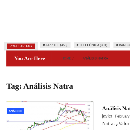
#
JAZZTEL (453)
#
TELEFÓNICA (301)
#
BANCO
POPULAR TAG
You Are Here
HOME
ANÁLISIS NATRA
Tag:
Análisis Natra
Análisis Na
ANÁLISIS
javier
February
Natra: ¿Valor