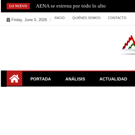
Skip
AENA se estrena por todo lo alto
LO NUEVO
to
INICIO
QUIÉNES SOMOS
CONTACTO
content
Friday, June 5, 2026
La Bolsa, el IBEX y el Mercado Continuo. Valores para se
El Rincón del Inversor
PORTADA
ANÁLISIS
ACTUALIDAD