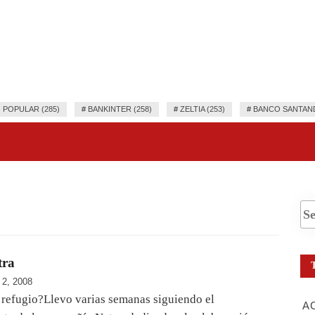
 POPULAR (285)
#
BANKINTER (258)
#
ZELTIA (253)
#
BANCO SANTAND
tra
 2, 2008
 refugio?Llevo varias semanas siguiendo el
A