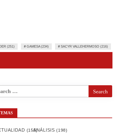
ER (251)
#
GAMESA (234)
#
SACYR VALLEHERMOSO (216)
TEMAS
CTUALIDAD
ANÁLISIS
(155)
(198)