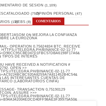
OMENTARIO DE SESION
(1,109)
ESCATALOGADO
OPINIÓN PERSONAL
(752)
(47)
COMENTARIOS
ARIOS
WEBS
(12)
(8)
OBERTJASOM
MEJORA LA CONFIANZA
ON
OBRE LA EUROZONA
AIL- OPERATION 0.75624834 BTC. RECEIVE
 HTTPS://TELEGRA.PH/BINANCE-02-11-7?
S=D90CC95CBE047D1FBC57DBA6198F17A6&
TIPOS DE INTERÉS
N
OU HAVE RECEIVED A NOTIFICATION #
2792. OPEN >>
TPS://TELEGRA.PH/BINANCE-02-11-7?
S=AC9224BCBC920A8259A7A811452B4C54&
LAS INTERESANTES CUENTAS DE
N
NFARCO (LABORATORIOS CINFA)
ESSAGE- TRANSACTION 0,75190129
ITCOIN. ASSURE >>>
TPS://TELEGRA.PH/BINANCE-02-11-7?
S=B94A342004EDCD40FF98AE3F39975A50&
EL IBEX PULVERIZA EN EL PRIMER
N
EMESTRE SU MAYOR SUBIDA DE 2003