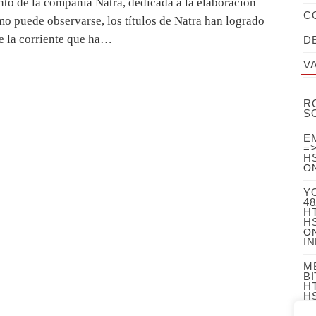
o de la compañía Natra, dedicada a la elaboración
C
o puede observarse, los títulos de Natra han logrado
de la corriente que ha…
D
V
R
S
EM
=>
H
O
Y
48
HT
H
O
I
M
B
HT
H
O
S